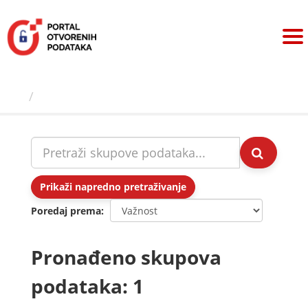
Preskoči
na
sadržaj
Skupovi podаtаkа
Prikaži napredno pretraživanje
Poredaj prema
Pronađeno skupova
podataka: 1