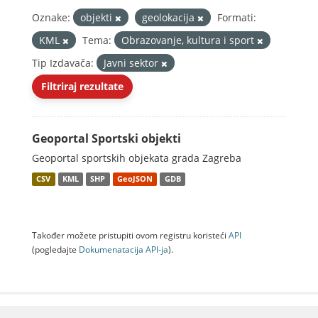
Oznake:
objekti
geolokacija
Formati:
KML
Tema:
Obrazovanje, kultura i sport
Tip Izdavača:
Javni sektor
Filtriraj rezultate
Geoportal Sportski objekti
Geoportal sportskih objekata grada Zagreba
CSV
KML
SHP
GeoJSON
GDB
Također možete pristupiti ovom registru koristeći
API
(pogledajte
Dokumenаtаcijа API-jа
).