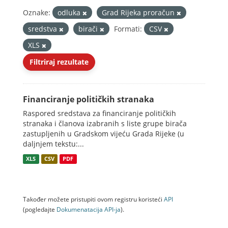
Oznake:
odluka
Grad Rijeka proračun
sredstva
birači
Formati:
CSV
XLS
Filtriraj rezultate
Financiranje političkih stranaka
Raspored sredstava za financiranje političkih
stranaka i članova izabranih s liste grupe birača
zastupljenih u Gradskom vijeću Grada Rijeke (u
daljnjem tekstu:...
XLS
CSV
PDF
Također možete pristupiti ovom registru koristeći
API
(pogledajte
Dokumenаtаcijа API-jа
).