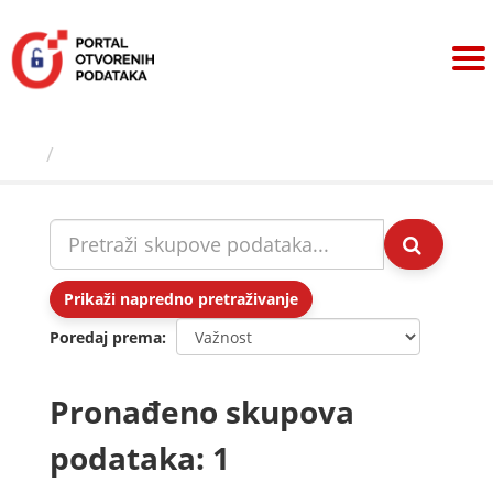
Preskoči
na
sadržaj
Skupovi podаtаkа
Prikaži napredno pretraživanje
Poredaj prema
Pronađeno skupova
podataka: 1