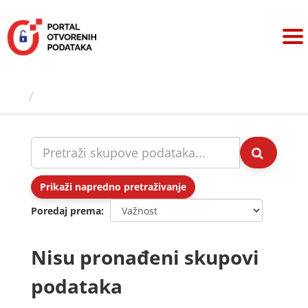
Preskoči
na
sadržaj
Skupovi podаtаkа
Prikaži napredno pretraživanje
Poredaj prema
Nisu pronađeni skupovi
podataka