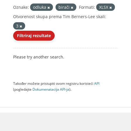
Oznake:
odluka
birači
Formati:
XLSX
Otvorenost skupa prema Tim Berners-Lee skali:
3
Filtriraj rezultate
Please try another search.
Također možete pristupiti ovom registru koristeći
API
(pogledajte
Dokumenаtаcijа API-jа
).