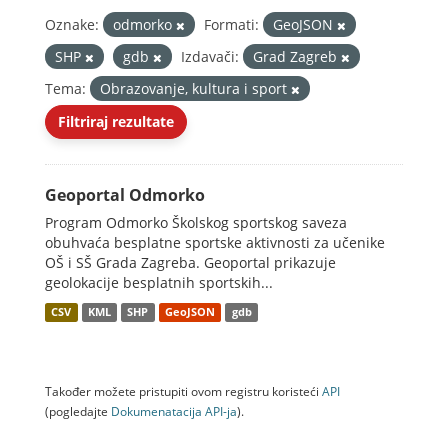
Oznake:
odmorko
Formati:
GeoJSON
SHP
gdb
Izdavači:
Grad Zagreb
Tema:
Obrazovanje, kultura i sport
Filtriraj rezultate
Geoportal Odmorko
Program Odmorko Školskog sportskog saveza
obuhvaća besplatne sportske aktivnosti za učenike
OŠ i SŠ Grada Zagreba. Geoportal prikazuje
geolokacije besplatnih sportskih...
CSV
KML
SHP
GeoJSON
gdb
Također možete pristupiti ovom registru koristeći
API
(pogledajte
Dokumenаtаcijа API-jа
).