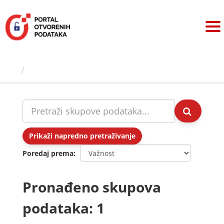
Preskoči
na
sadržaj
Skupovi podаtаkа
Prikaži napredno pretraživanje
Poredaj prema
Pronađeno skupova
podataka: 1