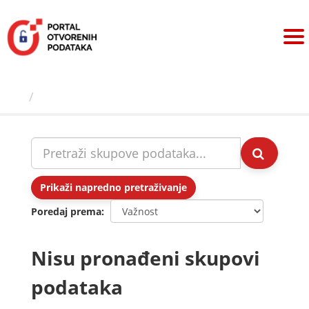
Preskoči
na
sadržaj
Skupovi podаtаkа
Prikaži napredno pretraživanje
Poredaj prema
Nisu pronađeni skupovi
podataka