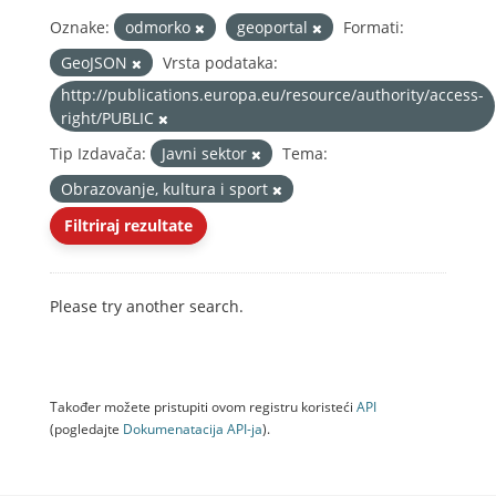
Oznake:
odmorko
geoportal
Formati:
GeoJSON
Vrsta podataka:
http://publications.europa.eu/resource/authority/access-
right/PUBLIC
Tip Izdavača:
Javni sektor
Tema:
Obrazovanje, kultura i sport
Filtriraj rezultate
Please try another search.
Također možete pristupiti ovom registru koristeći
API
(pogledajte
Dokumenаtаcijа API-jа
).