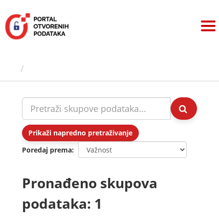
Preskoči
na
sadržaj
Skupovi podаtаkа
Prikaži napredno pretraživanje
Poredaj prema
Pronađeno skupova
podataka: 1