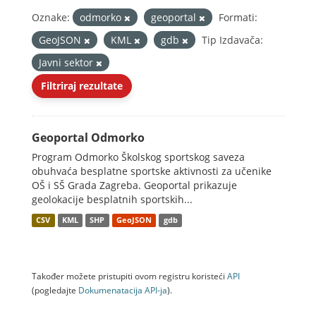
Oznake:
odmorko
geoportal
Formati:
GeoJSON
KML
gdb
Tip Izdavača:
Javni sektor
Filtriraj rezultate
Geoportal Odmorko
Program Odmorko Školskog sportskog saveza
obuhvaća besplatne sportske aktivnosti za učenike
OŠ i SŠ Grada Zagreba. Geoportal prikazuje
geolokacije besplatnih sportskih...
CSV
KML
SHP
GeoJSON
gdb
Također možete pristupiti ovom registru koristeći
API
(pogledajte
Dokumenаtаcijа API-jа
).