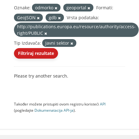
Oznake:
odmorko
geoportal
Formati:
GeoJSON
gdb
Vrsta podataka:
http://publications.europa.eu/resource/authority/access-
right/PUBLIC
Tip Izdavača:
Javni sektor
Filtriraj rezultate
Please try another search.
Također možete pristupiti ovom registru koristeći
API
(pogledajte
Dokumenаtаcijа API-jа
).