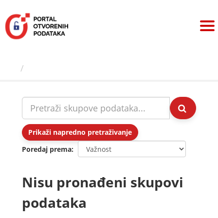
Preskoči
na
sadržaj
Skupovi podаtаkа
Prikaži napredno pretraživanje
Poredaj prema
Nisu pronađeni skupovi
podataka