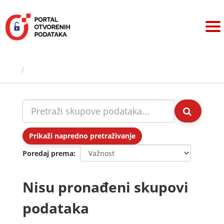
Preskoči
na
sadržaj
Skupovi podаtаkа
Prikaži napredno pretraživanje
Poredaj prema
Nisu pronađeni skupovi
podataka