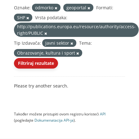
Oznake:
odmorko
geoportal
Formati:
SHP
Vrsta podataka:
http://publications.europa.eu/resource/authority/access-
right/PUBLIC
Tip Izdavača:
Javni sektor
Tema:
Obrazovanje, kultura i sport
Filtriraj rezultate
Please try another search.
Također možete pristupiti ovom registru koristeći
API
(pogledajte
Dokumenаtаcijа API-jа
).