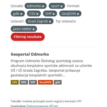
Oznake:
odmorko
sport
Formati:
gdb
CSV
SHP
GeoJSON
Izdavači:
Grad Zagreb
Tip Izdavača:
Javni sektor
Filtriraj rezultate
Geoportal Odmorko
Program Odmorko Školskog sportskog saveza
obuhvaća besplatne sportske aktivnosti za učenike
OŠ i SŠ Grada Zagreba. Geoportal prikazuje
geolokacije besplatnih sportskih...
CSV
KML
SHP
GeoJSON
gdb
Također možete pristupiti ovom registru koristeći
API
(pogledajte
Dokumenаtаcijа API-jа
).