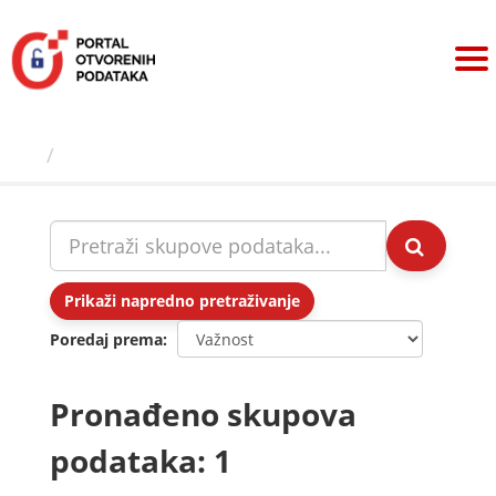
Preskoči
na
sadržaj
Skupovi podаtаkа
Prikaži napredno pretraživanje
Poredaj prema
Pronađeno skupova
podataka: 1