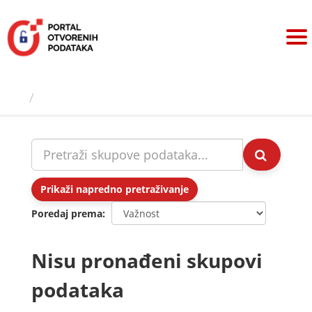
Preskoči
na
sadržaj
Skupovi podаtаkа
Prikaži napredno pretraživanje
Poredaj prema
Nisu pronađeni skupovi
podataka