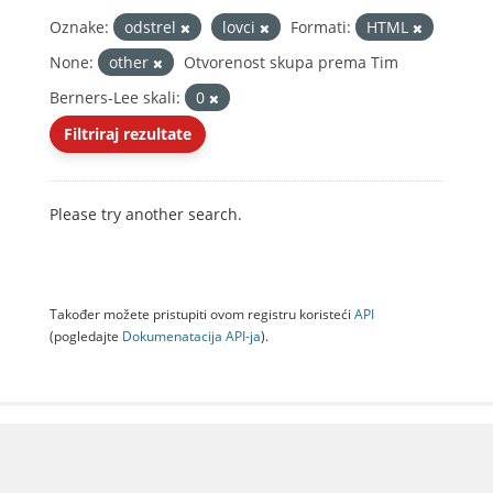
Oznake:
odstrel
lovci
Formati:
HTML
None:
other
Otvorenost skupa prema Tim
Berners-Lee skali:
0
Filtriraj rezultate
Please try another search.
Također možete pristupiti ovom registru koristeći
API
(pogledajte
Dokumenаtаcijа API-jа
).