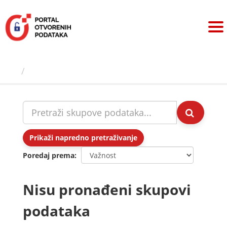
Preskoči
na
sadržaj
Skupovi podаtаkа
Prikaži napredno pretraživanje
Poredaj prema
Nisu pronađeni skupovi
podataka