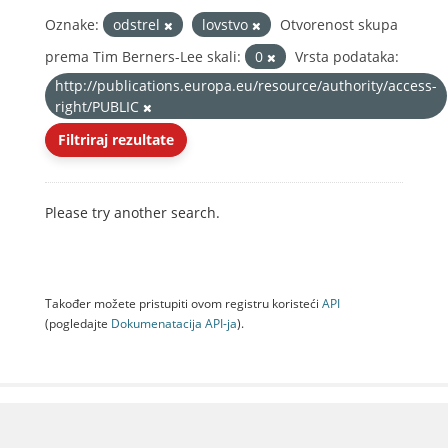
Oznake:
odstrel
lovstvo
Otvorenost skupa
prema Tim Berners-Lee skali:
0
Vrsta podataka:
http://publications.europa.eu/resource/authority/access-
right/PUBLIC
Filtriraj rezultate
Please try another search.
Također možete pristupiti ovom registru koristeći
API
(pogledajte
Dokumenаtаcijа API-jа
).