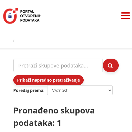
Preskoči
na
sadržaj
Skupovi podаtаkа
Prikaži napredno pretraživanje
Poredaj prema
Pronađeno skupova
podataka: 1