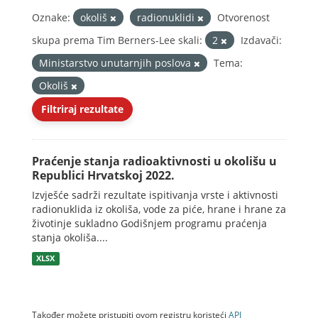
Oznake:
okoliš
radionuklidi
Otvorenost
skupa prema Tim Berners-Lee skali:
2
Izdavači:
Ministarstvo unutarnjih poslova
Tema:
Okoliš
Filtriraj rezultate
Praćenje stanja radioaktivnosti u okolišu u
Republici Hrvatskoj 2022.
Izvješće sadrži rezultate ispitivanja vrste i aktivnosti
radionuklida iz okoliša, vode za piće, hrane i hrane za
životinje sukladno Godišnjem programu praćenja
stanja okoliša....
XLSX
Također možete pristupiti ovom registru koristeći
API