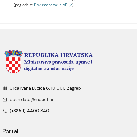
(pogledajte
Dokumenаtаcijа API-jа
).