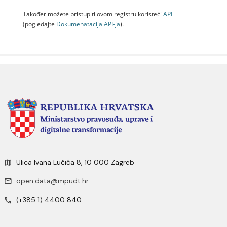
Također možete pristupiti ovom registru koristeći
API
(pogledajte
Dokumenаtаcijа API-jа
).