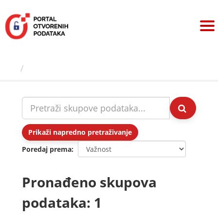
Preskoči
na
sadržaj
Skupovi podаtаkа
Prikaži napredno pretraživanje
Poredaj prema
Pronađeno skupova
podataka: 1