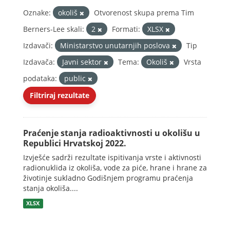
Oznake:
okoliš
Otvorenost skupa prema Tim
Berners-Lee skali:
2
Formati:
XLSX
Izdavači:
Ministarstvo unutarnjih poslova
Tip
Izdavača:
Javni sektor
Tema:
Okoliš
Vrsta
podataka:
public
Filtriraj rezultate
Praćenje stanja radioaktivnosti u okolišu u
Republici Hrvatskoj 2022.
Izvješće sadrži rezultate ispitivanja vrste i aktivnosti
radionuklida iz okoliša, vode za piće, hrane i hrane za
životinje sukladno Godišnjem programu praćenja
stanja okoliša....
XLSX