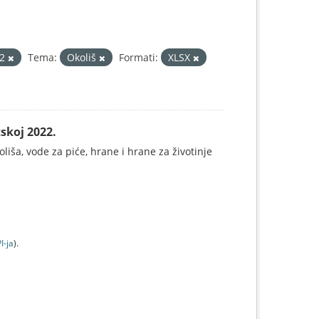
2
Tema:
Okoliš
Formati:
XLSX
skoj 2022.
koliša, vode za piće, hrane i hrane za životinje
I-jа
).