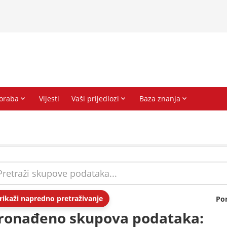
rikaži napredno pretraživanje
Po
ronađeno skupova podataka: