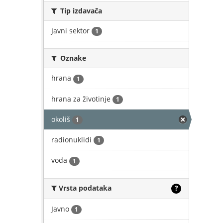
Tip izdavača
Javni sektor
1
Oznake
hrana
1
hrana za životinje
1
okoliš
1
radionuklidi
1
voda
1
Vrsta podataka
?
Javno
1