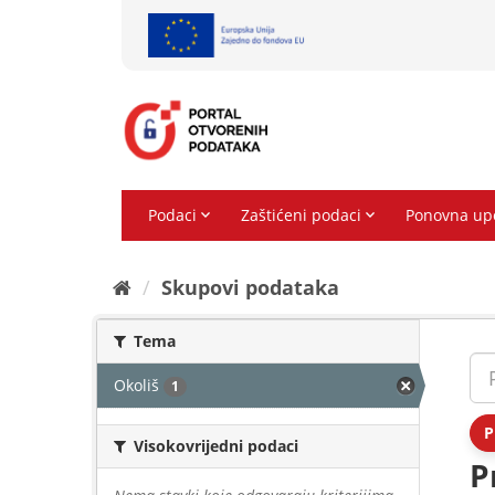
Preskoči
na
sadržaj
Skupovi podаtаkа
Tema
Okoliš
1
P
Visokovrijedni podaci
P