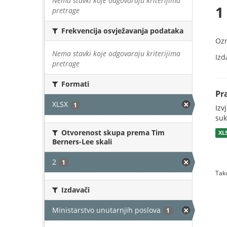
Nema stavki koje odgovaraju kriterijima
1
pretrage
Frekvencija osvježavanja podataka
Oz
Nema stavki koje odgovaraju kriterijima
Izd
pretrage
Formati
Pr
XLSX
1
Izv
suk
Otvorenost skupa prema Tim
XL
Berners-Lee skali
2
1
Tako
Izdavači
Ministarstvo unutarnjih poslova
1