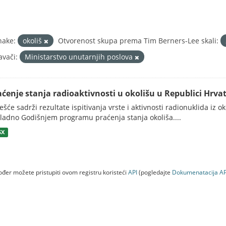
nake:
okoliš
Otvorenost skupa prema Tim Berners-Lee skali:
avači:
Ministarstvo unutarnjih poslova
aćenje stanja radioaktivnosti u okolišu u Republici Hrvat
ješće sadrži rezultate ispitivanja vrste i aktivnosti radionuklida iz o
ladno Godišnjem programu praćenja stanja okoliša....
SX
đer možete pristupiti ovom registru koristeći
API
(pogledajte
Dokumenаtаcijа AP