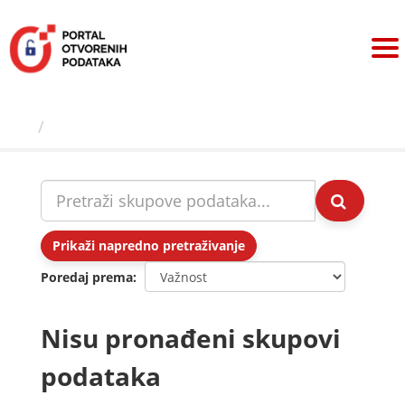
Preskoči
na
sadržaj
Skupovi podаtаkа
Prikaži napredno pretraživanje
Poredaj prema
Nisu pronađeni skupovi
podataka