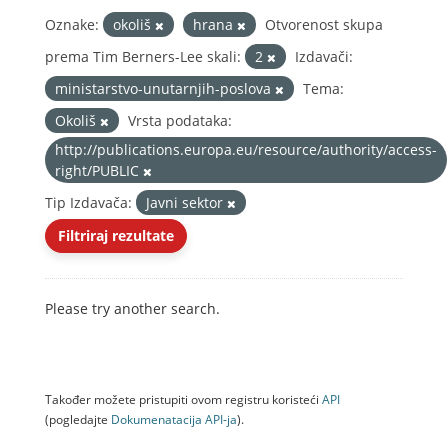
Oznake:
okoliš
hrana
Otvorenost skupa
prema Tim Berners-Lee skali:
2
Izdavači:
ministarstvo-unutarnjih-poslova
Tema:
Okoliš
Vrsta podataka:
http://publications.europa.eu/resource/authority/access-
right/PUBLIC
Tip Izdavača:
Javni sektor
Filtriraj rezultate
Please try another search.
Također možete pristupiti ovom registru koristeći
API
(pogledajte
Dokumenаtаcijа API-jа
).