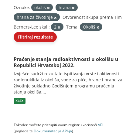
Oznake:
okoliš
hrana
hrana za životinje
Otvorenost skupa prema Tim
Berners-Lee skali:
2
Tema:
Okoliš
Filtriraj rezultate
Praćenje stanja radioaktivnosti u okolišu u
Republici Hrvatskoj 2022.
Izvješće sadrži rezultate ispitivanja vrste i aktivnosti
radionuklida iz okoliša, vode za piće, hrane i hrane za
životinje sukladno Godišnjem programu praćenja
stanja okoliša....
XLSX
Također možete pristupiti ovom registru koristeći
API
(pogledajte
Dokumenаtаcijа API-jа
).