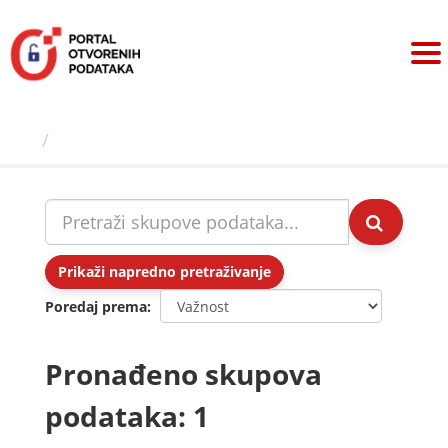
Preskoči
na
sadržaj
Skupovi podаtаkа
Prikaži napredno pretraživanje
Poredaj prema
Pronađeno skupova
podataka: 1