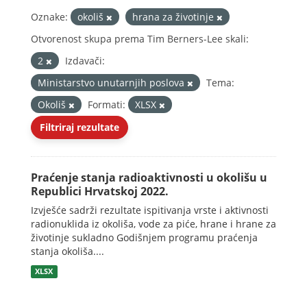
Oznake:
okoliš
hrana za životinje
Otvorenost skupa prema Tim Berners-Lee skali:
2
Izdavači:
Ministarstvo unutarnjih poslova
Tema:
Okoliš
Formati:
XLSX
Filtriraj rezultate
Praćenje stanja radioaktivnosti u okolišu u
Republici Hrvatskoj 2022.
Izvješće sadrži rezultate ispitivanja vrste i aktivnosti
radionuklida iz okoliša, vode za piće, hrane i hrane za
životinje sukladno Godišnjem programu praćenja
stanja okoliša....
XLSX