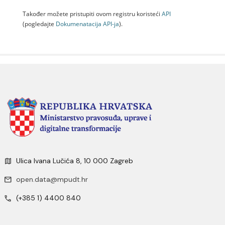
Također možete pristupiti ovom registru koristeći
API
(pogledajte
Dokumenаtаcijа API-jа
).