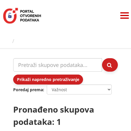
Preskoči
na
sadržaj
Skupovi podаtаkа
Prikaži napredno pretraživanje
Poredaj prema
Pronađeno skupova
podataka: 1