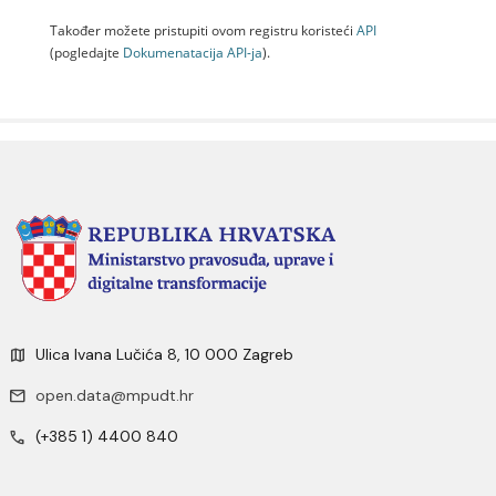
Također možete pristupiti ovom registru koristeći
API
(pogledajte
Dokumenаtаcijа API-jа
).