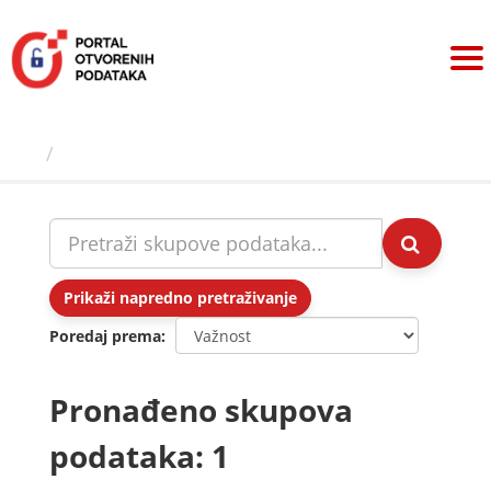
Preskoči
na
sadržaj
Skupovi podаtаkа
Prikaži napredno pretraživanje
Poredaj prema
Pronađeno skupova
podataka: 1