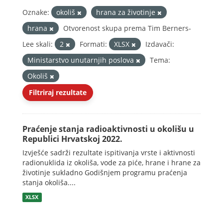
Oznake:
okoliš
hrana za životinje
hrana
Otvorenost skupa prema Tim Berners-
Lee skali:
2
Formati:
XLSX
Izdavači:
Ministarstvo unutarnjih poslova
Tema:
Okoliš
Filtriraj rezultate
Praćenje stanja radioaktivnosti u okolišu u
Republici Hrvatskoj 2022.
Izvješće sadrži rezultate ispitivanja vrste i aktivnosti
radionuklida iz okoliša, vode za piće, hrane i hrane za
životinje sukladno Godišnjem programu praćenja
stanja okoliša....
XLSX