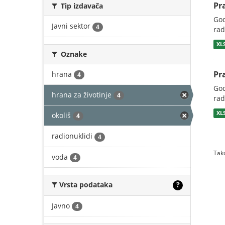
Pr
Tip izdavača
God
Javni sektor
4
rad
XL
Oznake
Pr
hrana
4
God
hrana za životinje
4
rad
XL
okoliš
4
radionuklidi
4
Tako
voda
4
Vrsta podataka
?
Javno
4