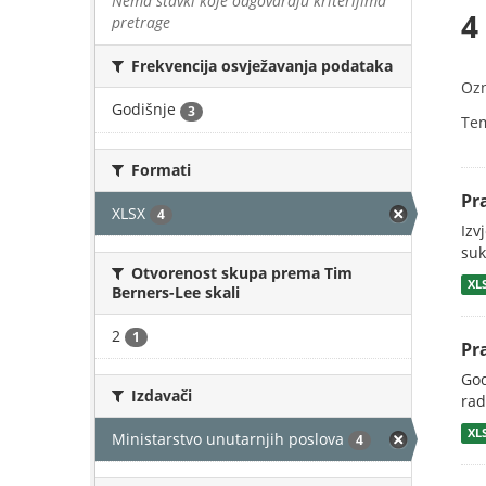
Nema stavki koje odgovaraju kriterijima
4
pretrage
Frekvencija osvježavanja podataka
Oz
Godišnje
3
Te
Formati
Pr
XLSX
4
Izv
suk
Otvorenost skupa prema Tim
XL
Berners-Lee skali
2
1
Pr
God
Izdavači
rad
XL
Ministarstvo unutarnjih poslova
4