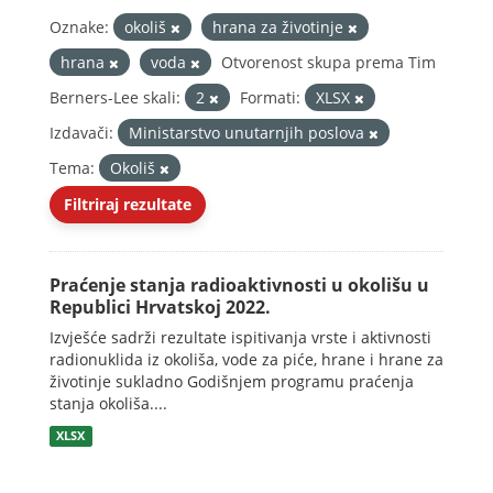
Oznake:
okoliš
hrana za životinje
hrana
voda
Otvorenost skupa prema Tim
Berners-Lee skali:
2
Formati:
XLSX
Izdavači:
Ministarstvo unutarnjih poslova
Tema:
Okoliš
Filtriraj rezultate
Praćenje stanja radioaktivnosti u okolišu u
Republici Hrvatskoj 2022.
Izvješće sadrži rezultate ispitivanja vrste i aktivnosti
radionuklida iz okoliša, vode za piće, hrane i hrane za
životinje sukladno Godišnjem programu praćenja
stanja okoliša....
XLSX