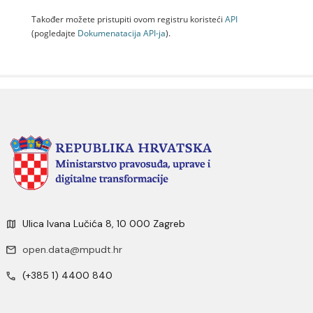
Također možete pristupiti ovom registru koristeći
API
(pogledajte
Dokumenаtаcijа API-jа
).