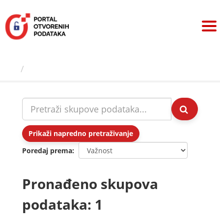
Preskoči
na
sadržaj
Skupovi podаtаkа
Prikaži napredno pretraživanje
Poredaj prema
Pronađeno skupova
podataka: 1