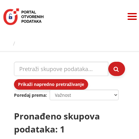
Preskoči
na
sadržaj
Skupovi podаtаkа
Prikaži napredno pretraživanje
Poredaj prema
Pronađeno skupova
podataka: 1