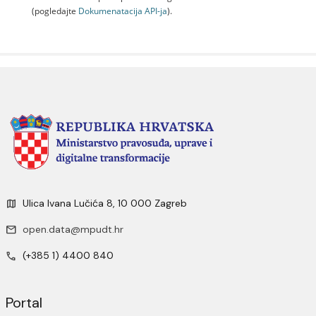
(pogledajte
Dokumenаtаcijа API-jа
).