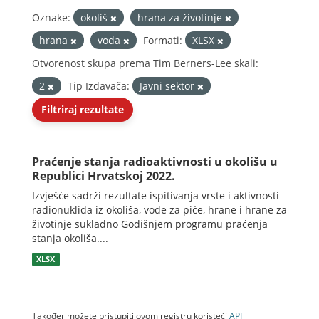
Oznake:
okoliš
hrana za životinje
hrana
voda
Formati:
XLSX
Otvorenost skupa prema Tim Berners-Lee skali:
2
Tip Izdavača:
Javni sektor
Filtriraj rezultate
Praćenje stanja radioaktivnosti u okolišu u
Republici Hrvatskoj 2022.
Izvješće sadrži rezultate ispitivanja vrste i aktivnosti
radionuklida iz okoliša, vode za piće, hrane i hrane za
životinje sukladno Godišnjem programu praćenja
stanja okoliša....
XLSX
Također možete pristupiti ovom registru koristeći
API