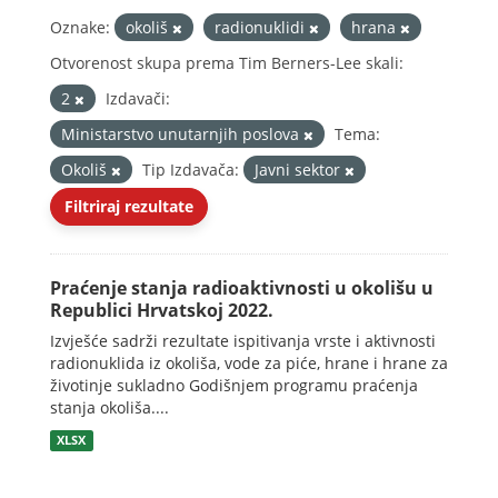
Oznake:
okoliš
radionuklidi
hrana
Otvorenost skupa prema Tim Berners-Lee skali:
2
Izdavači:
Ministarstvo unutarnjih poslova
Tema:
Okoliš
Tip Izdavača:
Javni sektor
Filtriraj rezultate
Praćenje stanja radioaktivnosti u okolišu u
Republici Hrvatskoj 2022.
Izvješće sadrži rezultate ispitivanja vrste i aktivnosti
radionuklida iz okoliša, vode za piće, hrane i hrane za
životinje sukladno Godišnjem programu praćenja
stanja okoliša....
XLSX