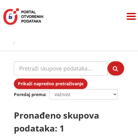
Preskoči
na
sadržaj
Skupovi podаtаkа
Prikaži napredno pretraživanje
Poredaj prema
Pronađeno skupova
podataka: 1