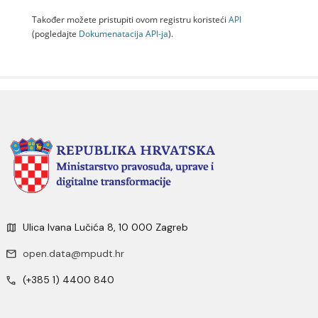
Također možete pristupiti ovom registru koristeći
API
(pogledajte
Dokumenаtаcijа API-jа
).