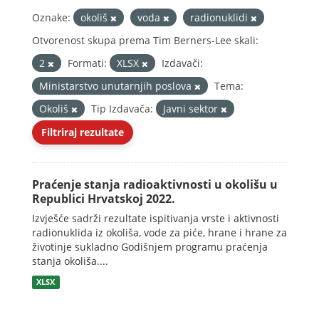
Oznake:
okoliš
voda
radionuklidi
Otvorenost skupa prema Tim Berners-Lee skali:
2
Formati:
XLSX
Izdavači:
Ministarstvo unutarnjih poslova
Tema:
Okoliš
Tip Izdavača:
Javni sektor
Filtriraj rezultate
Praćenje stanja radioaktivnosti u okolišu u
Republici Hrvatskoj 2022.
Izvješće sadrži rezultate ispitivanja vrste i aktivnosti
radionuklida iz okoliša, vode za piće, hrane i hrane za
životinje sukladno Godišnjem programu praćenja
stanja okoliša....
XLSX