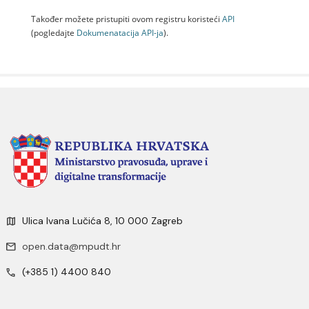
Također možete pristupiti ovom registru koristeći
API
(pogledajte
Dokumenаtаcijа API-jа
).