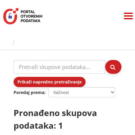
Preskoči
na
sadržaj
Skupovi podаtаkа
Prikaži napredno pretraživanje
Poredaj prema
Pronađeno skupova
podataka: 1