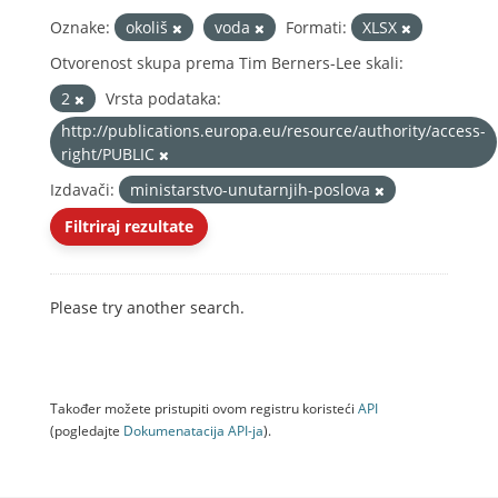
Oznake:
okoliš
voda
Formati:
XLSX
Otvorenost skupa prema Tim Berners-Lee skali:
2
Vrsta podataka:
http://publications.europa.eu/resource/authority/access-
right/PUBLIC
Izdavači:
ministarstvo-unutarnjih-poslova
Filtriraj rezultate
Please try another search.
Također možete pristupiti ovom registru koristeći
API
(pogledajte
Dokumenаtаcijа API-jа
).