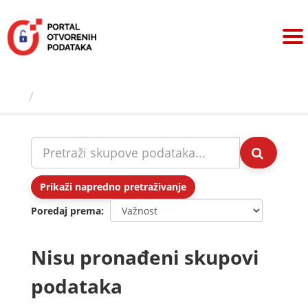
Preskoči
na
sadržaj
Skupovi podаtаkа
Prikaži napredno pretraživanje
Poredaj prema
Nisu pronađeni skupovi
podataka