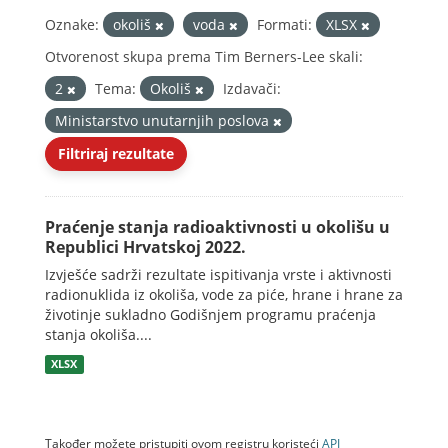
Oznake:
okoliš
voda
Formati:
XLSX
Otvorenost skupa prema Tim Berners-Lee skali:
2
Tema:
Okoliš
Izdavači:
Ministarstvo unutarnjih poslova
Filtriraj rezultate
Praćenje stanja radioaktivnosti u okolišu u
Republici Hrvatskoj 2022.
Izvješće sadrži rezultate ispitivanja vrste i aktivnosti
radionuklida iz okoliša, vode za piće, hrane i hrane za
životinje sukladno Godišnjem programu praćenja
stanja okoliša....
XLSX
Također možete pristupiti ovom registru koristeći
API