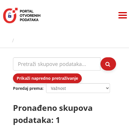
Preskoči
na
sadržaj
Skupovi podаtаkа
Prikaži napredno pretraživanje
Poredaj prema
Pronađeno skupova
podataka: 1