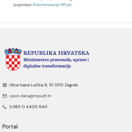
(pogledajte
Dokumenаtаcijа API-jа
).