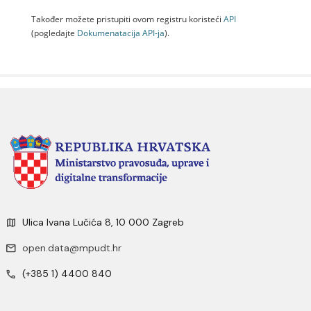
Također možete pristupiti ovom registru koristeći
API
(pogledajte
Dokumenаtаcijа API-jа
).