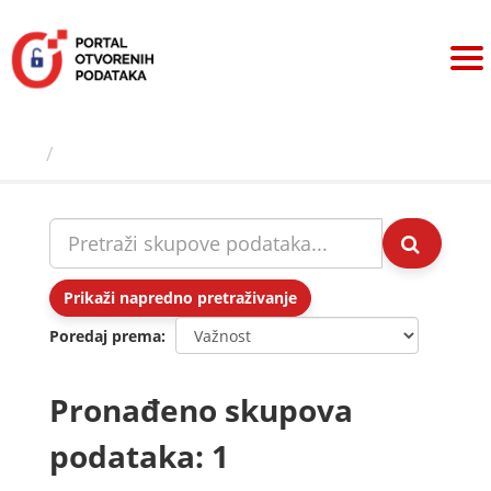
Preskoči
na
sadržaj
Skupovi podаtаkа
Prikaži napredno pretraživanje
Poredaj prema
Pronađeno skupova
podataka: 1