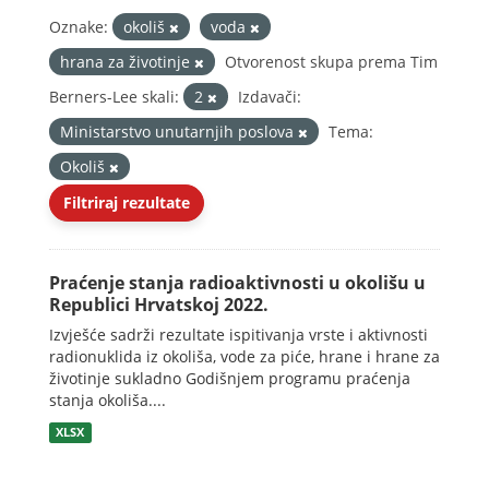
Oznake:
okoliš
voda
hrana za životinje
Otvorenost skupa prema Tim
Berners-Lee skali:
2
Izdavači:
Ministarstvo unutarnjih poslova
Tema:
Okoliš
Filtriraj rezultate
Praćenje stanja radioaktivnosti u okolišu u
Republici Hrvatskoj 2022.
Izvješće sadrži rezultate ispitivanja vrste i aktivnosti
radionuklida iz okoliša, vode za piće, hrane i hrane za
životinje sukladno Godišnjem programu praćenja
stanja okoliša....
XLSX