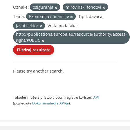
Oznake:
osiguranja
mirovinski fondovi
Tema:
Ekonomija i financije
Tip Izdavača:
Javni sektor
Vrsta podataka:
http://publications.europa.eu/resource/authority/access-
right/PUBLIC
Filtriraj rezultate
Please try another search.
Također možete pristupiti ovom registru koristeći
API
(pogledajte
Dokumenаtаcijа API-jа
).