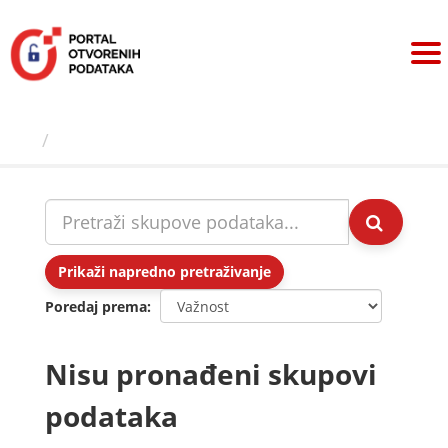
Preskoči
na
sadržaj
Skupovi podаtаkа
Prikaži napredno pretraživanje
Poredaj prema
Nisu pronađeni skupovi
podataka