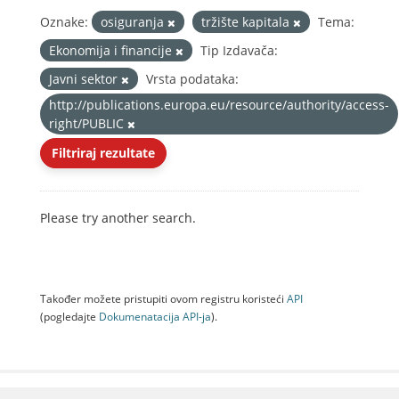
Oznake:
osiguranja
tržište kapitala
Tema:
Ekonomija i financije
Tip Izdavača:
Javni sektor
Vrsta podataka:
http://publications.europa.eu/resource/authority/access-
right/PUBLIC
Filtriraj rezultate
Please try another search.
Također možete pristupiti ovom registru koristeći
API
(pogledajte
Dokumenаtаcijа API-jа
).