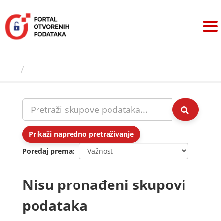
Preskoči
na
sadržaj
Skupovi podаtаkа
Prikaži napredno pretraživanje
Poredaj prema
Nisu pronađeni skupovi
podataka