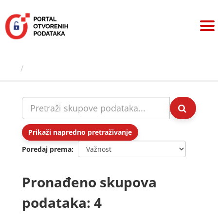
Preskoči
na
sadržaj
Skupovi podаtаkа
Prikaži napredno pretraživanje
Poredaj prema
Pronađeno skupova
podataka: 4