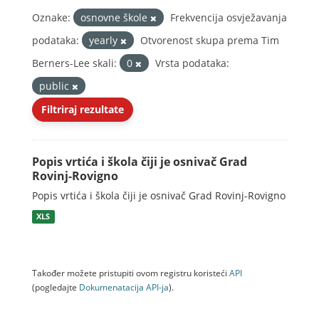
Oznake:
osnovne škole
Frekvencija osvježavanja
podataka:
yearly
Otvorenost skupa prema Tim
Berners-Lee skali:
0
Vrsta podataka:
public
Filtriraj rezultate
Popis vrtića i škola čiji je osnivač Grad
Rovinj-Rovigno
Popis vrtića i škola čiji je osnivač Grad Rovinj-Rovigno
XLS
Također možete pristupiti ovom registru koristeći
API
(pogledajte
Dokumenаtаcijа API-jа
).