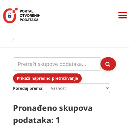
Preskoči
na
sadržaj
Skupovi podаtаkа
Prikaži napredno pretraživanje
Poredaj prema
Pronađeno skupova
podataka: 1