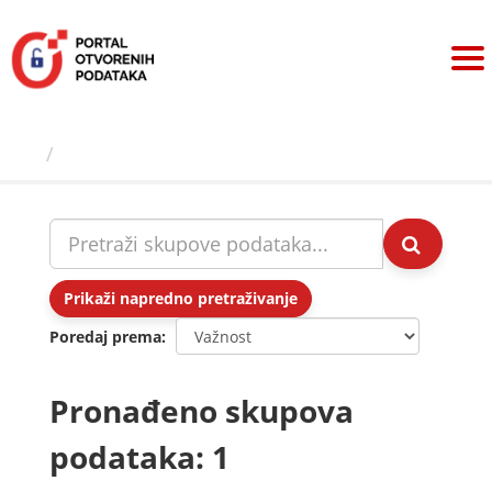
Preskoči
na
sadržaj
Skupovi podаtаkа
Prikaži napredno pretraživanje
Poredaj prema
Pronađeno skupova
podataka: 1