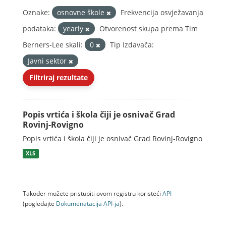
Oznake:
osnovne škole
Frekvencija osvježavanja
podataka:
yearly
Otvorenost skupa prema Tim
Berners-Lee skali:
0
Tip Izdavača:
Javni sektor
Filtriraj rezultate
Popis vrtića i škola čiji je osnivač Grad
Rovinj-Rovigno
Popis vrtića i škola čiji je osnivač Grad Rovinj-Rovigno
XLS
Također možete pristupiti ovom registru koristeći
API
(pogledajte
Dokumenаtаcijа API-jа
).