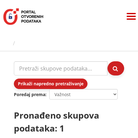
Preskoči
na
sadržaj
Skupovi podаtаkа
Prikaži napredno pretraživanje
Poredaj prema
Pronađeno skupova
podataka: 1