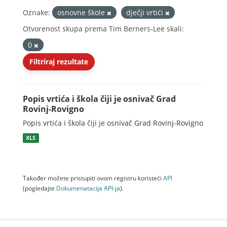
Oznake:
osnovne škole
dječji vrtići
Otvorenost skupa prema Tim Berners-Lee skali:
0
Filtriraj rezultate
Popis vrtića i škola čiji je osnivač Grad
Rovinj-Rovigno
Popis vrtića i škola čiji je osnivač Grad Rovinj-Rovigno
XLS
Također možete pristupiti ovom registru koristeći
API
(pogledajte
Dokumenаtаcijа API-jа
).