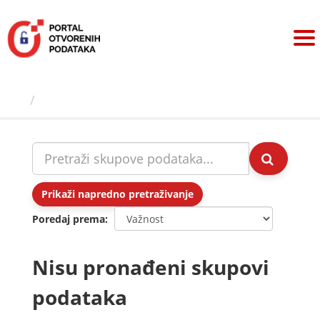
Preskoči
na
sadržaj
Skupovi podаtаkа
Prikaži napredno pretraživanje
Poredaj prema
Nisu pronađeni skupovi
podataka