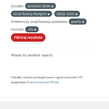
Oznake:
osnovne škole
Grad Rovinj-Rovigno
dječji vrtići
Frekvencija osvježavanja podataka:
yearly
Formati:
.xls
Filtriraj rezultate
Please try another search.
Također možete pristupiti ovom registru koristeći
API
(pogledajte
Dokumenаtаcijа API-jа
).