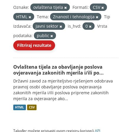
Oznake:
ovlaštena tijela
Formati:
CSV
HTML
Tema:
Znanost i tehnologija
Tip
Izdavača:
Javni sektor
is_hvd:
0
Vrsta
podataka:
public
Filtriraj rezultate
Ovlaštena tijela za obavljanje poslova
ovjeravanja zakonitih mjerila i/ili po...
Državni zavod za mjeriteljstvo rješenjem odobrava
pravnoj osobi obavljanje poslova ovjeravanja
zakonitih mjerila i/ili poslova pripreme zakonitih
mjerila za ovjeravanje ako...
HTML
CSV
Također možete pristupiti ovom registru koristeći
API