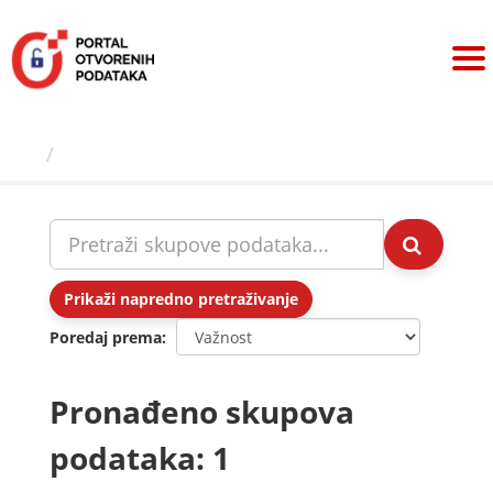
Preskoči
na
sadržaj
Skupovi podаtаkа
Prikaži napredno pretraživanje
Poredaj prema
Pronađeno skupova
podataka: 1