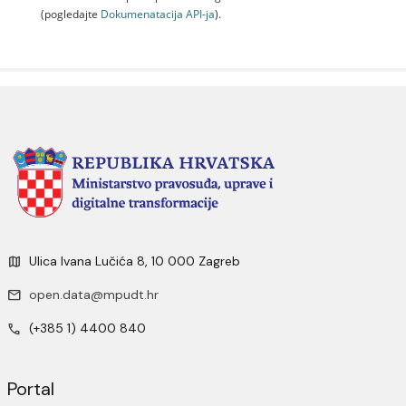
(pogledajte
Dokumenаtаcijа API-jа
).