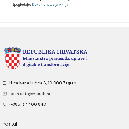
(pogledajte
Dokumenаtаcijа API-jа
).