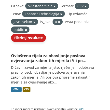
Oznake:
ovlaštena tijela
Formati:
CSV
Tema:
Znanost i tehnologija
Tip Izdavača:
Javni sektor
is_hvd:
0
Vrsta podataka:
public
Filtriraj rezultate
Ovlaštena tijela za obavljanje poslova
ovjeravanja zakonitih mjerila i/ili po...
Državni zavod za mjeriteljstvo rješenjem odobrava
pravnoj osobi obavljanje poslova ovjeravanja
zakonitih mjerila i/ili poslova pripreme zakonitih
mjerila za ovjeravanje ako...
HTML
CSV
Također možete pristupiti ovom registru koristeći
API