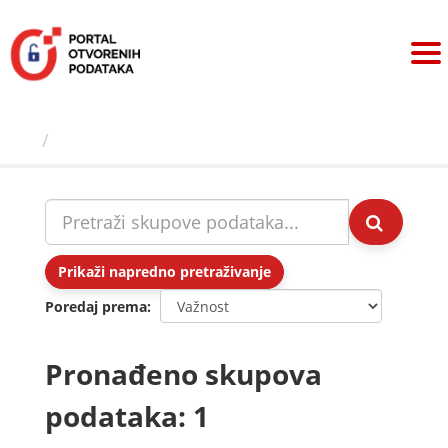
Preskoči
na
sadržaj
Skupovi podаtаkа
Prikaži napredno pretraživanje
Poredaj prema
Pronađeno skupova
podataka: 1