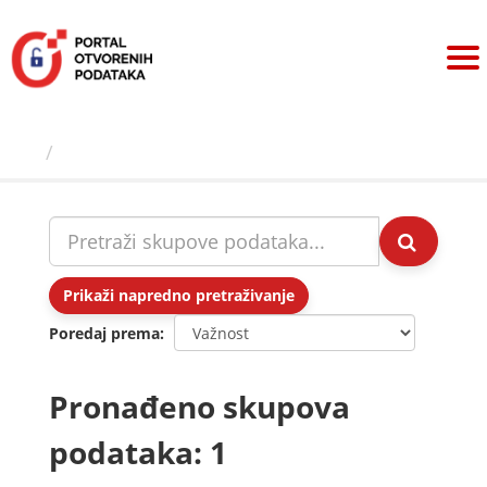
Preskoči
na
sadržaj
Skupovi podаtаkа
Prikaži napredno pretraživanje
Poredaj prema
Pronađeno skupova
podataka: 1