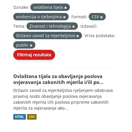
Oznake:
ovlaštena tijela
evidencija o rješenjima
Formati:
CSV
Tema:
Znanost i tehnologija
Izdavači:
Državni zavod za mjeriteljstvo
Vrsta podataka:
public
Filtriraj rezultate
Ovlaštena tijela za obavljanje poslova
ovjeravanja zakonitih mjerila i/ili po...
Državni zavod za mjeriteljstvo rješenjem odobrava
pravnoj osobi obavljanje poslova ovjeravanja
zakonitih mjerila i/ili poslova pripreme zakonitih
mjerila za ovjeravanje ako...
HTML
CSV