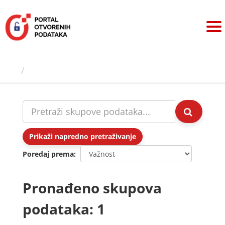
Preskoči
na
sadržaj
Skupovi podаtаkа
Prikaži napredno pretraživanje
Poredaj prema
Pronađeno skupova
podataka: 1