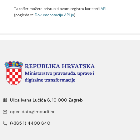
Također možete pristupiti ovom registru koristeći
API
(pogledajte
Dokumenаtаcijа API-jа
).