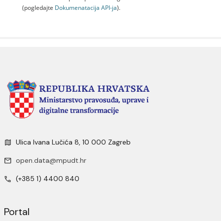
(pogledajte
Dokumenаtаcijа API-jа
).