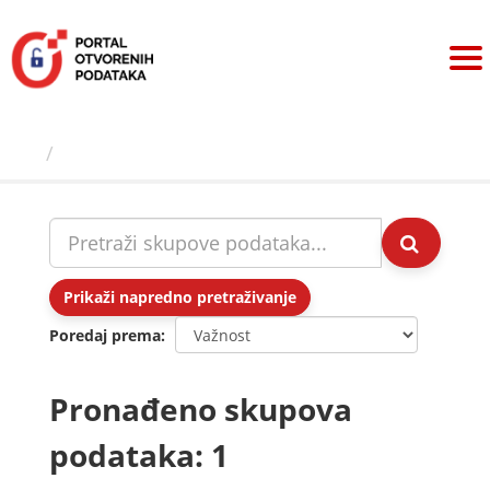
Preskoči
na
sadržaj
Skupovi podаtаkа
Prikaži napredno pretraživanje
Poredaj prema
Pronađeno skupova
podataka: 1