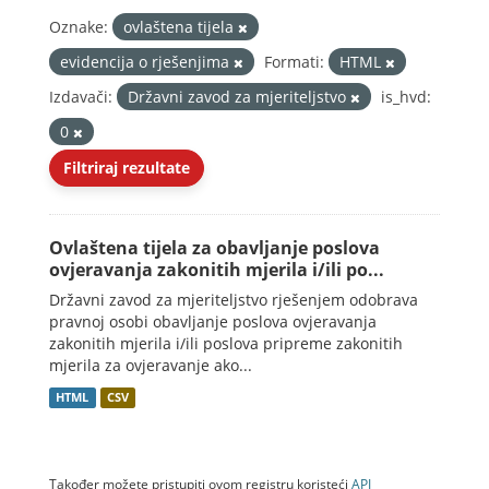
Oznake:
ovlaštena tijela
evidencija o rješenjima
Formati:
HTML
Izdavači:
Državni zavod za mjeriteljstvo
is_hvd:
0
Filtriraj rezultate
Ovlaštena tijela za obavljanje poslova
ovjeravanja zakonitih mjerila i/ili po...
Državni zavod za mjeriteljstvo rješenjem odobrava
pravnoj osobi obavljanje poslova ovjeravanja
zakonitih mjerila i/ili poslova pripreme zakonitih
mjerila za ovjeravanje ako...
HTML
CSV
Također možete pristupiti ovom registru koristeći
API