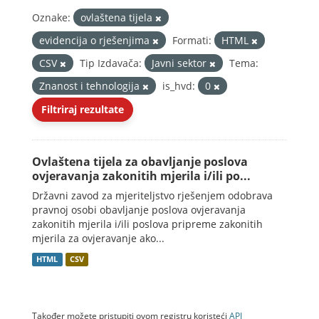
Oznake:
ovlaštena tijela
evidencija o rješenjima
Formati:
HTML
CSV
Tip Izdavača:
Javni sektor
Tema:
Znanost i tehnologija
is_hvd:
0
Filtriraj rezultate
Ovlaštena tijela za obavljanje poslova
ovjeravanja zakonitih mjerila i/ili po...
Državni zavod za mjeriteljstvo rješenjem odobrava
pravnoj osobi obavljanje poslova ovjeravanja
zakonitih mjerila i/ili poslova pripreme zakonitih
mjerila za ovjeravanje ako...
HTML
CSV
Također možete pristupiti ovom registru koristeći
API