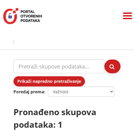
Preskoči
na
sadržaj
Skupovi podаtаkа
Prikaži napredno pretraživanje
Poredaj prema
Pronađeno skupova
podataka: 1