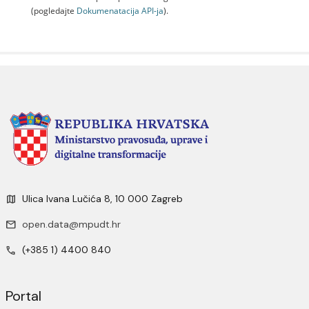
(pogledajte
Dokumenаtаcijа API-jа
).