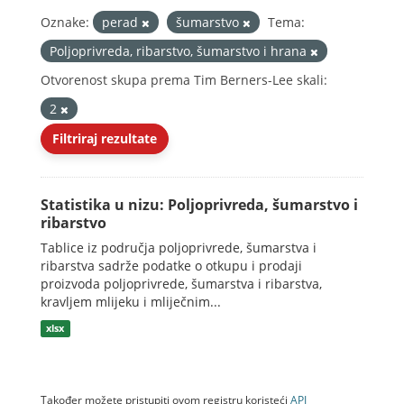
Oznake:
perad
šumarstvo
Tema:
Poljoprivreda, ribarstvo, šumarstvo i hrana
Otvorenost skupa prema Tim Berners-Lee skali:
2
Filtriraj rezultate
Statistika u nizu: Poljoprivreda, šumarstvo i
ribarstvo
Tablice iz područja poljoprivrede, šumarstva i
ribarstva sadrže podatke o otkupu i prodaji
proizvoda poljoprivrede, šumarstva i ribarstva,
kravljem mlijeku i mliječnim...
xlsx
Također možete pristupiti ovom registru koristeći
API