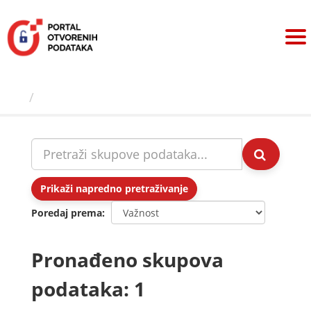
Preskoči
na
sadržaj
Skupovi podаtаkа
Prikaži napredno pretraživanje
Poredaj prema
Pronađeno skupova
podataka: 1