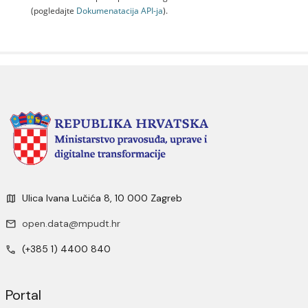
(pogledajte
Dokumenаtаcijа API-jа
).