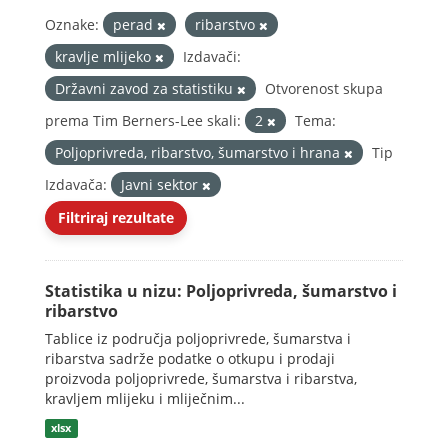
Oznake:
perad
ribarstvo
kravlje mlijeko
Izdavači:
Državni zavod za statistiku
Otvorenost skupa
prema Tim Berners-Lee skali:
2
Tema:
Poljoprivreda, ribarstvo, šumarstvo i hrana
Tip
Izdavača:
Javni sektor
Filtriraj rezultate
Statistika u nizu: Poljoprivreda, šumarstvo i
ribarstvo
Tablice iz područja poljoprivrede, šumarstva i
ribarstva sadrže podatke o otkupu i prodaji
proizvoda poljoprivrede, šumarstva i ribarstva,
kravljem mlijeku i mliječnim...
xlsx