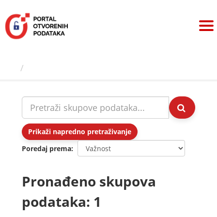
Preskoči
na
sadržaj
Skupovi podаtаkа
Prikaži napredno pretraživanje
Poredaj prema
Pronađeno skupova
podataka: 1