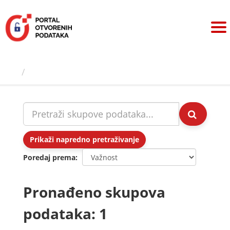
Preskoči
na
sadržaj
Skupovi podаtаkа
Prikaži napredno pretraživanje
Poredaj prema
Pronađeno skupova
podataka: 1