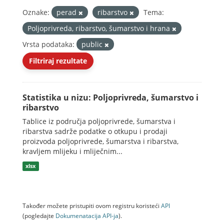
Oznake:
perad
ribarstvo
Tema:
Poljoprivreda, ribarstvo, šumarstvo i hrana
Vrsta podataka:
public
Filtriraj rezultate
Statistika u nizu: Poljoprivreda, šumarstvo i
ribarstvo
Tablice iz područja poljoprivrede, šumarstva i
ribarstva sadrže podatke o otkupu i prodaji
proizvoda poljoprivrede, šumarstva i ribarstva,
kravljem mlijeku i mliječnim...
xlsx
Također možete pristupiti ovom registru koristeći
API
(pogledajte
Dokumenаtаcijа API-jа
).