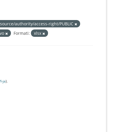
esource/authority/access-right/PUBLIC
tvo
Formati:
xlsx
I-jа
).