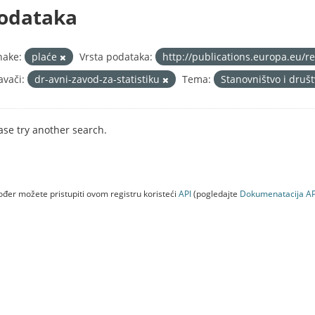
odataka
nake:
plaće
Vrsta podataka:
http://publications.europa.eu/r
avači:
dr-avni-zavod-za-statistiku
Tema:
Stanovništvo i druš
ase try another search.
đer možete pristupiti ovom registru koristeći
API
(pogledajte
Dokumenаtаcijа AP