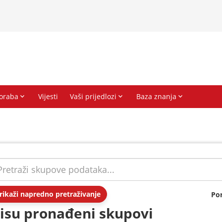
rikaži napredno pretraživanje
Po
isu pronađeni skupovi