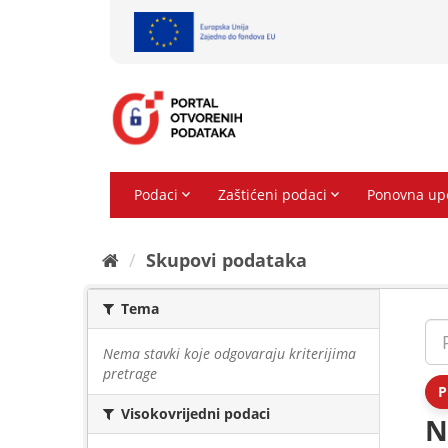
Preskoči
na
sadržaj
Skupovi podаtаkа
Tema
Nema stavki koje odgovaraju kriterijima
pretrage
P
Visokovrijedni podaci
N