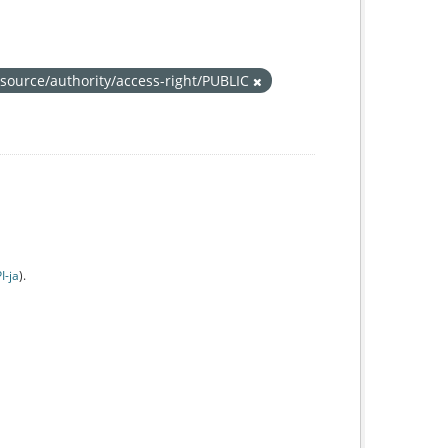
esource/authority/access-right/PUBLIC
I-jа
).