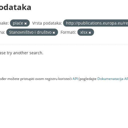
odataka
nake:
plaće
Vrsta podataka:
http://publications.europa.eu/r
ma:
Stanovništvo i društvo
Formati:
xlsx
ase try another search.
đer možete pristupiti ovom registru koristeći
API
(pogledajte
Dokumenаtаcijа AP