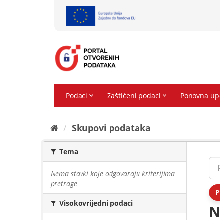
Preskoči
na
sadržaj
Skupovi podаtаkа
Tema
Nema stavki koje odgovaraju kriterijima
pretrage
P
Visokovrijedni podaci
N