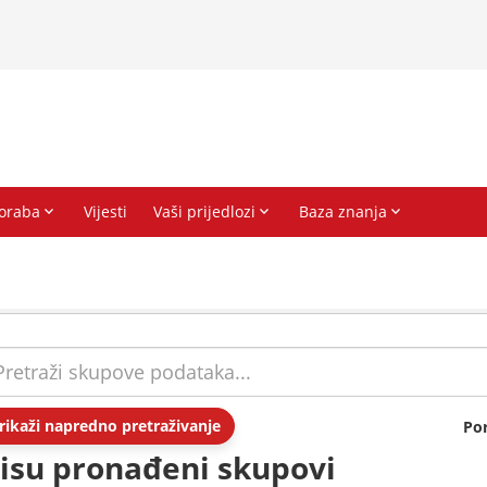
rikaži napredno pretraživanje
Po
isu pronađeni skupovi