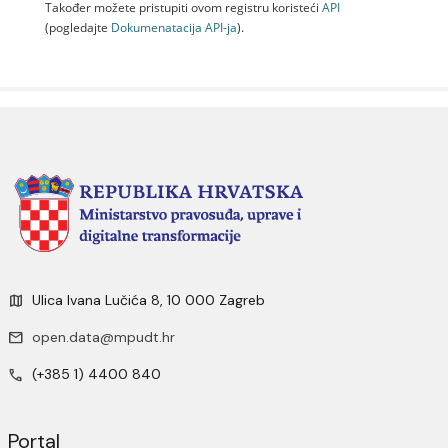
Također možete pristupiti ovom registru koristeći
API
(pogledajte
Dokumenаtаcijа API-jа
).