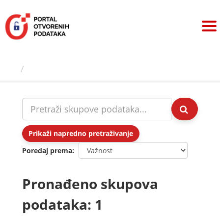
Preskoči
na
sadržaj
Skupovi podаtаkа
Prikaži napredno pretraživanje
Poredaj prema
Pronađeno skupova
podataka: 1