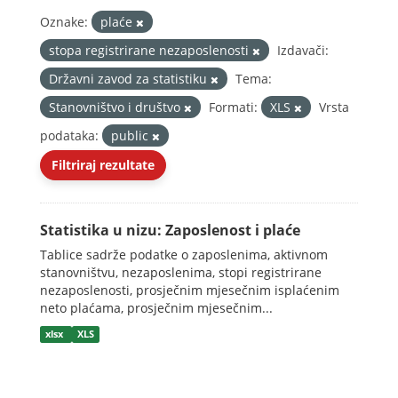
Oznake:
plaće
stopa registrirane nezaposlenosti
Izdavači:
Državni zavod za statistiku
Tema:
Stanovništvo i društvo
Formati:
XLS
Vrsta
podataka:
public
Filtriraj rezultate
Statistika u nizu: Zaposlenost i plaće
Tablice sadrže podatke o zaposlenima, aktivnom
stanovništvu, nezaposlenima, stopi registrirane
nezaposlenosti, prosječnim mjesečnim isplaćenim
neto plaćama, prosječnim mjesečnim...
xlsx
XLS