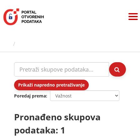
Preskoči
na
sadržaj
Skupovi podаtаkа
Prikaži napredno pretraživanje
Poredaj prema
Pronađeno skupova
podataka: 1