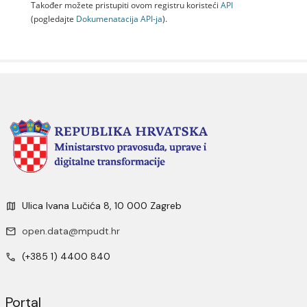
Također možete pristupiti ovom registru koristeći
API
(pogledajte
Dokumenаtаcijа API-jа
).