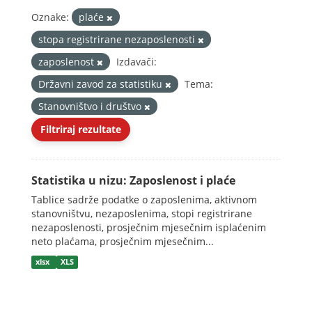
Oznake:
plaće
stopa registrirane nezaposlenosti
zaposlenost
Izdavači:
Državni zavod za statistiku
Tema:
Stanovništvo i društvo
Filtriraj rezultate
Statistika u nizu: Zaposlenost i plaće
Tablice sadrže podatke o zaposlenima, aktivnom
stanovništvu, nezaposlenima, stopi registrirane
nezaposlenosti, prosječnim mjesečnim isplaćenim
neto plaćama, prosječnim mjesečnim...
xlsx
XLS