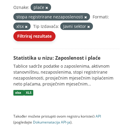
Oznake:
plaće
stopa registrirane nezaposlenosti
Formati:
xlsx
Tip Izdavača:
Javni sektor
Filtriraj rezultate
Statistika u nizu: Zaposlenost i plaće
Tablice sadrže podatke o zaposlenima, aktivnom
stanovništvu, nezaposlenima, stopi registrirane
nezaposlenosti, prosječnim mjesečnim isplaćenim
neto plaćama, prosječnim mjesečnim...
xlsx
XLS
Također možete pristupiti ovom registru koristeći
API
(pogledajte
Dokumenаtаcijа API-jа
).