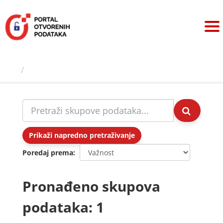
Preskoči
na
sadržaj
Skupovi podаtаkа
Prikaži napredno pretraživanje
Poredaj prema
Pronađeno skupova
podataka: 1