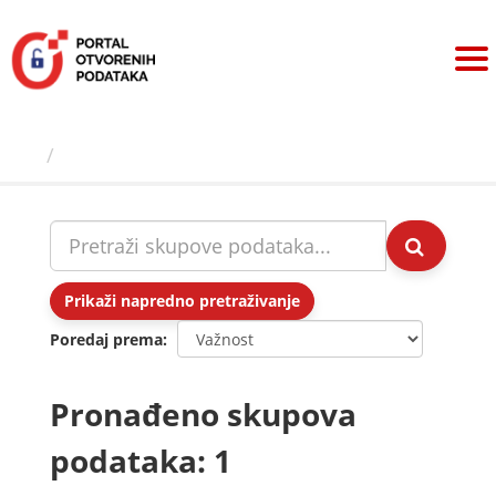
Preskoči
na
sadržaj
Skupovi podаtаkа
Prikaži napredno pretraživanje
Poredaj prema
Pronađeno skupova
podataka: 1