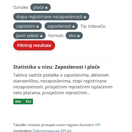
Oznake:
plaće
stopa registrirane nezaposlenosti
zaposleni
zaposlenost
Tip Izdavača:
Javni sektor
Formati:
xlsx
Filtriraj rezultate
Statistika u nizu: Zaposlenost i plaće
Tablice sadrže podatke o zaposlenima, aktivnom
stanovništvu, nezaposlenima, stopi registrirane
nezaposlenosti, prosječnim mjesečnim isplaćenim
neto plaćama, prosječnim mjesečnim...
xlsx
XLS
Također možete pristupiti ovom registru koristeći
API
(pogledajte
Dokumenаtаcijа API-jа
).