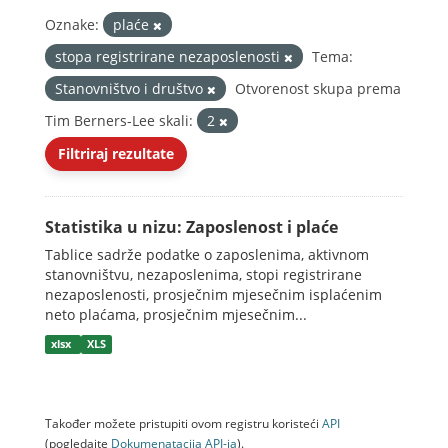
Oznake:
plaće
stopa registrirane nezaposlenosti
Tema:
Stanovništvo i društvo
Otvorenost skupa prema
Tim Berners-Lee skali:
2
Filtriraj rezultate
Statistika u nizu: Zaposlenost i plaće
Tablice sadrže podatke o zaposlenima, aktivnom
stanovništvu, nezaposlenima, stopi registrirane
nezaposlenosti, prosječnim mjesečnim isplaćenim
neto plaćama, prosječnim mjesečnim...
xlsx
XLS
Također možete pristupiti ovom registru koristeći
API
(pogledajte
Dokumenаtаcijа API-jа
).