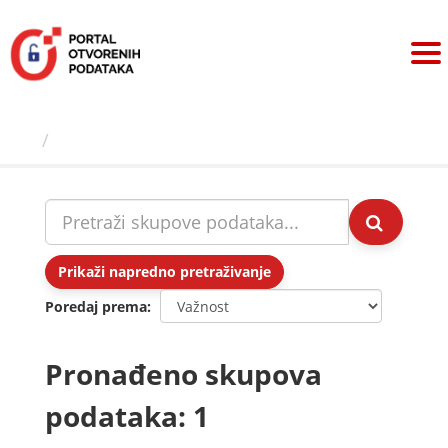
Preskoči
na
sadržaj
Skupovi podаtаkа
Prikaži napredno pretraživanje
Poredaj prema
Pronađeno skupova
podataka: 1