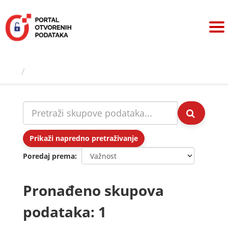
Preskoči
na
sadržaj
Skupovi podаtаkа
Prikaži napredno pretraživanje
Poredaj prema
Pronađeno skupova
podataka: 1