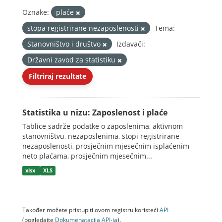
Oznake:
plaće
stopa registrirane nezaposlenosti
Tema:
Stanovništvo i društvo
Izdavači:
Državni zavod za statistiku
Filtriraj rezultate
Statistika u nizu: Zaposlenost i plaće
Tablice sadrže podatke o zaposlenima, aktivnom
stanovništvu, nezaposlenima, stopi registrirane
nezaposlenosti, prosječnim mjesečnim isplaćenim
neto plaćama, prosječnim mjesečnim...
xlsx
XLS
Također možete pristupiti ovom registru koristeći
API
(pogledajte
Dokumenаtаcijа API-jа
).